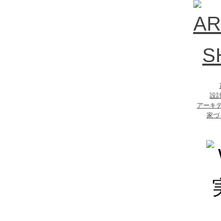
設
アーキ
家づ