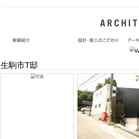
生駒市T邸